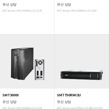
유선 상담
유선 상담
APC Smart-UPS 1500VA LCD 230V
APC Smart-UPS 2200VA LCD 230V
SMT3000I
SMT750RMI2U
유선 상담
유선 상담
APC Smart-UPS 3000VA LCD 230V
APC Smart-ups 750VA LCD RM 2U 230V