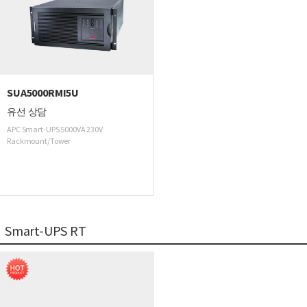
SUA5000RMI5U
유선 상담
APC Smart-UPS 5000VA 230V
Rackmount/Tower
Smart-UPS RT