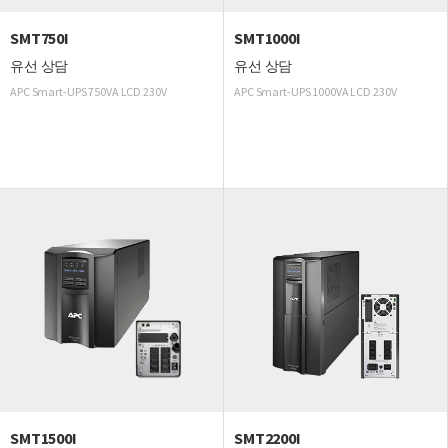
SMT750I
SMT1000I
유선 상담
유선 상담
APC Smart-UPS 750VA LCD 230V
APC Smart-UPS 1000VA LCD 230V
SMT1500I
SMT2200I