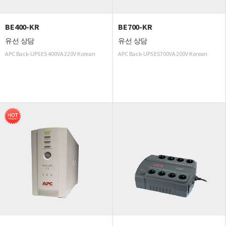
BE400-KR
BE700-KR
유선 상담
유선 상담
APC Back-UPS ES 400VA 220V Korean
APC Back-UPS ES700VA 200V Korean