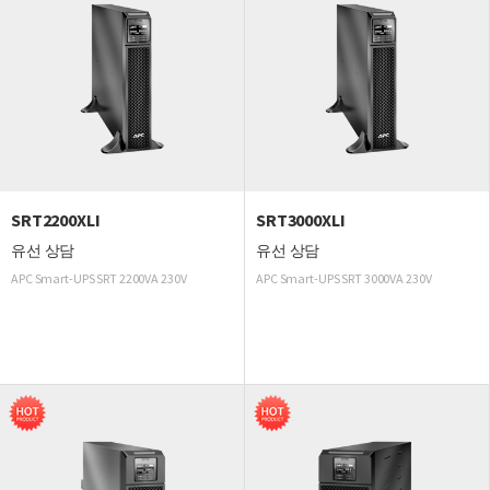
SRT2200XLI
SRT3000XLI
유선 상담
유선 상담
APC Smart-UPS SRT 2200VA 230V
APC Smart-UPS SRT 3000VA 230V