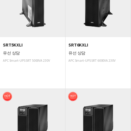
SRT5KXLI
SRT6KXLI
유선 상담
유선 상담
APC Smart-UPS SRT 5000VA 230V
APC Smart-UPS SRT 6000VA 230V