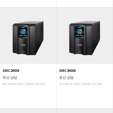
SMC2000I
SMC3000I
유선 상담
유선 상담
APC Smart-UPS C 2000VA LCD 230V
APC Smart-UPS C 3000VA LCD 230V