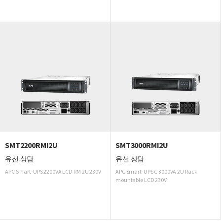
SMT2200RMI2U
SMT3000RMI2U
유선 상담
유선 상담
APC Smart-UPS 2200VA LCD RM 2U 230V
APC Smart-UPS C 3000VA 2U Rack
mountable LCD 230V