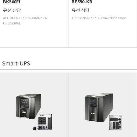
BK500EI
BE550-KR
유선 상담
유선 상담
APC BACK-UPS CS 500VA 230V
APC Back-UPS ES 700VA 220V Korean
USB/SERIAL
Smart-UPS