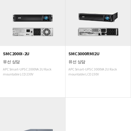
SMC2000I-2U
SMC3000RMI2U
유선 상담
유선 상담
APC Smart-UPS C 2000VA 2U Rack
APC Smart-UPS C 3000VA 2U Rack
mountable LCD 230V
mountable LCD 230V