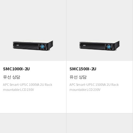
SMC1000I-2U
SMC1500I-2U
유선 상담
유선 상담
APC Smart-UPS C 1000VA 2U Rack
APC Smart-UPS C 1500VA 2U Rack
mountable LCD 230V
mountable LCD 230V