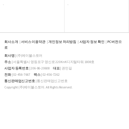
-
-
회사소개
서비스 이용약관
개인정보 처리방침
사업자 정보 확인
PC 버전으
로
회사명
| (주)에이블스토어
주소
| 서울특별시 영등포구 영신로 220 KnK디지털타워 1808호
사업자 등록번호
| 206-86-20608
대표
| 권민길
전화
| 02-456-7667
팩스
| 02-456-7262
통신판매업신고번호
| 통신판매업신고번호
Copyright (주)에이블스토어. All Rights Reserved.